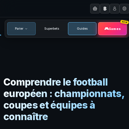
฿
NEW
Games
Parier
Superbets
Guides
Comprendre le football
européen : championnats,
coupes et équipes à
connaître