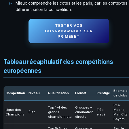
Mieux comprendre les cotes et les paris, car les contextes
diffèrent selon la compétition.
TESTER VOS
CONNAISSANCES SUR
PRIMEBET
Tableau récapitulatif des compétitions
européennes
Exemple
Compétition
Niveau
Qualification
Format
Prestige
de clubs
Real
Top 1-4 des
Groupes +
Ligue des
Très
Madrid,
Élite
grands
élimination
Champions
élevé
Man City,
championnats
directe
Bayern
Top 5-6 des
Groupes +
Séville,