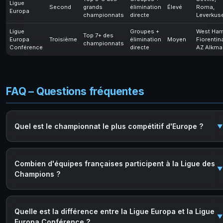
Ligue
Second
grands
élimination
Élevé
Roma,
Europa
championnats
directe
Leverkus
Ligue
Groupes +
West Ham
Top 7+ des
Europa
Troisième
élimination
Moyen
Fiorentin
championnats
Conférence
directe
AZ Alkma
FAQ – Questions fréquentes
Quel est le championnat le plus compétitif d'Europe ?
Combien d'équipes françaises participent à la Ligue des
Champions ?
Quelle est la différence entre la Ligue Europa et la Ligue
Europa Conférence ?