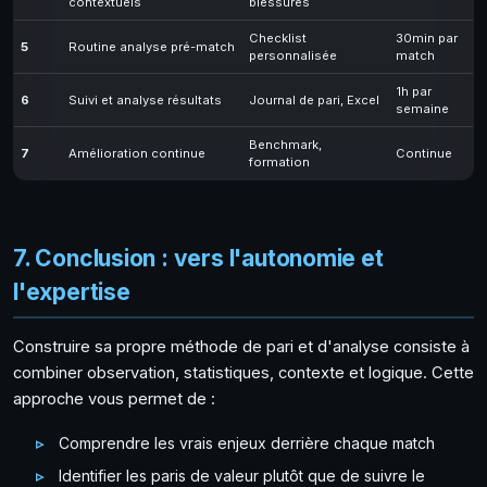
contextuels
blessures
Checklist
30min par
5
Routine analyse pré-match
personnalisée
match
1h par
6
Suivi et analyse résultats
Journal de pari, Excel
semaine
Benchmark,
7
Amélioration continue
Continue
formation
7. Conclusion : vers l'autonomie et
l'expertise
Construire sa propre méthode de pari et d'analyse consiste à
combiner observation, statistiques, contexte et logique. Cette
approche vous permet de :
Comprendre les vrais enjeux derrière chaque match
Identifier les paris de valeur plutôt que de suivre le