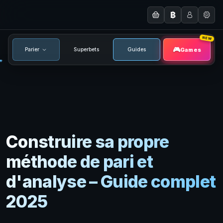
฿
NEW
Games
Parier
Superbets
Guides
Construire sa propre
méthode de pari et
d'analyse – Guide complet
2
0
2
5