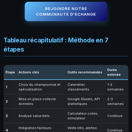
REJOINDRE NOTRE
COMMUNAUTÉ D'ÉCHANGE
Tableau récapitulatif : Méthode en 7
étapes
Durée
Étape
Actions clés
Outils recommandés
estimée
Choix du championnat et
Calendrier,
1-2
1
spécialisation
classements
semaines
Mise en place collecte
Google Sheets, API
2-3
2
données
statistiques
semaines
Calculateur cotes,
3
Analyse value bets
Continue
simulateur
Intégration facteurs
Veille info, alertes
4
Continue