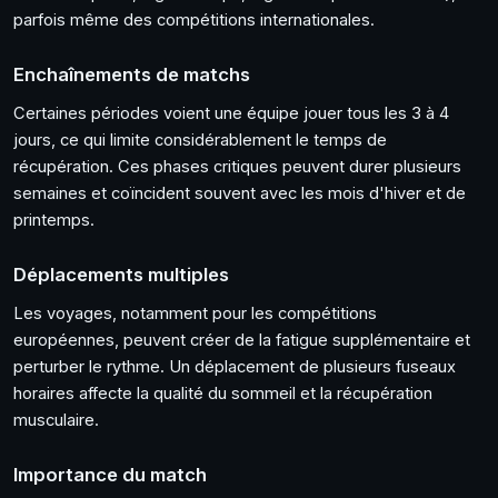
parfois même des compétitions internationales.
Enchaînements de matchs
Certaines périodes voient une équipe jouer tous les 3 à 4
jours, ce qui limite considérablement le temps de
récupération. Ces phases critiques peuvent durer plusieurs
semaines et coïncident souvent avec les mois d'hiver et de
printemps.
Déplacements multiples
Les voyages, notamment pour les compétitions
européennes, peuvent créer de la fatigue supplémentaire et
perturber le rythme. Un déplacement de plusieurs fuseaux
horaires affecte la qualité du sommeil et la récupération
musculaire.
Importance du match