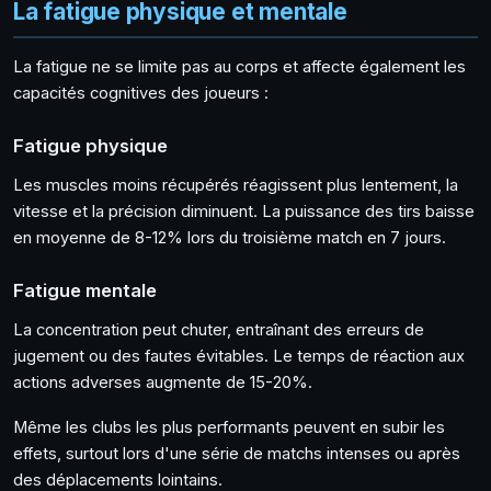
La fatigue physique et mentale
La fatigue ne se limite pas au corps et affecte également les
capacités cognitives des joueurs :
Fatigue physique
Les muscles moins récupérés réagissent plus lentement, la
vitesse et la précision diminuent. La puissance des tirs baisse
en moyenne de 8-12% lors du troisième match en 7 jours.
Fatigue mentale
La concentration peut chuter, entraînant des erreurs de
jugement ou des fautes évitables. Le temps de réaction aux
actions adverses augmente de 15-20%.
Même les clubs les plus performants peuvent en subir les
effets, surtout lors d'une série de matchs intenses ou après
des déplacements lointains.