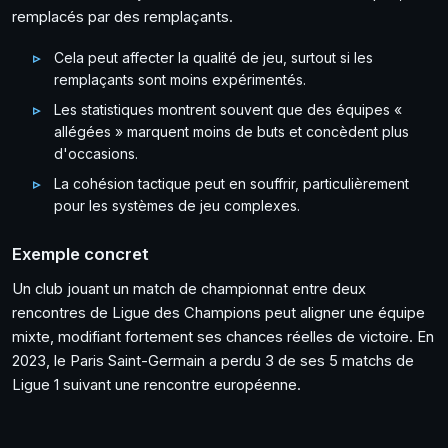
remplacés par des remplaçants.
Cela peut affecter la qualité de jeu, surtout si les
remplaçants sont moins expérimentés.
Les statistiques montrent souvent que des équipes «
allégées » marquent moins de buts et concèdent plus
d'occasions.
La cohésion tactique peut en souffrir, particulièrement
pour les systèmes de jeu complexes.
Exemple concret
Un club jouant un match de championnat entre deux
rencontres de Ligue des Champions peut aligner une équipe
mixte, modifiant fortement ses chances réelles de victoire. En
2023, le Paris Saint-Germain a perdu 3 de ses 5 matchs de
Ligue 1 suivant une rencontre européenne.