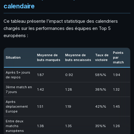
calendaire
Ce tableau présente l'impact statistique des calendriers
chargés sur les performances des équipes en Top 5
européens :
Points
Moyenne de
Moyenne de
Taux de
Situation
par
buts marqués
buts encaissés
victoire
match
Après 5+ jours
1.87
0.92
58%%
1.94
de repos
3ème match en
1.42
1.28
38%%
1.32
7 jours
Après
déplacement
1.51
1.19
42%%
1.45
Europe
Entre deux
matchs
1.38
1.35
35%%
1.26
européens