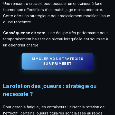
Une rencontre cruciale peut pousser un entraîneur à faire
tourner son effectif lors d'un match jugé moins prioritaire.
Cette décision stratégique peut radicalement modifier l'issue
d'une rencontre.
Conséquence directe
: une équipe très performante peut
temporairement baisser de niveau lorsqu'elle est soumise à
un calendrier chargé.
SIMULER VOS STRATÉGIES
SUR PRIMEBET
La rotation des joueurs : stratégie ou
nécessité ?
Pour gérer la fatigue, les entraîneurs utilisent la rotation de
l'effectif : certains joueurs titulaires sont laissés au repos,