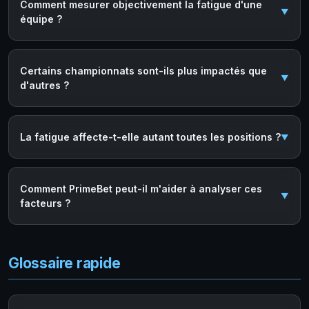
Comment mesurer objectivement la fatigue d'une
équipe ?
Certains championnats sont-ils plus impactés que
d'autres ?
La fatigue affecte-t-elle autant toutes les positions ?
Comment PrimeBet peut-il m'aider à analyser ces
facteurs ?
Glossaire rapide