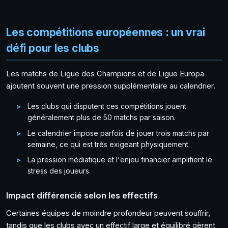
Les compétitions européennes : un vrai
défi pour les clubs
Les matchs de Ligue des Champions et de Ligue Europa
ajoutent souvent une pression supplémentaire au calendrier.
Les clubs qui disputent ces compétitions jouent
généralement plus de 50 matchs par saison.
Le calendrier impose parfois de jouer trois matchs par
semaine, ce qui est très exigeant physiquement.
La pression médiatique et l'enjeu financier amplifient le
stress des joueurs.
Impact différencié selon les effectifs
Certaines équipes de moindre profondeur peuvent souffrir,
tandis que les clubs avec un effectif large et équilibré gèrent