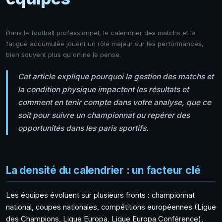
Dans le football professionnel, le calendrier des matchs et la
fatigue accumulée jouent un rôle majeur sur les performances,
bien souvent plus qu'on ne le pense.
Cet article explique pourquoi la gestion des matchs et
la condition physique impactent les résultats et
comment en tenir compte dans votre analyse, que ce
soit pour suivre un championnat ou repérer des
opportunités dans les paris sportifs.
La densité du calendrier : un facteur clé
Les équipes évoluent sur plusieurs fronts : championnat
national, coupes nationales, compétitions européennes (Ligue
des Champions, Ligue Europa, Ligue Europa Conférence),