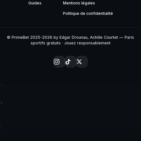
Guides
Mentions légales
Politique de confidentialité
© PrimeBet 2025-2026 by Edgar Drounau, Achille Courtet — Paris
sportifs gratuits · Jouez responsablement