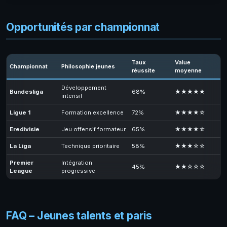
Opportunités par championnat
Taux
Value
Championnat
Philosophie jeunes
réussite
moyenne
Développement
Bundesliga
68%
★★★★★
intensif
Ligue 1
Formation excellence
72%
★★★★☆
Eredivisie
Jeu offensif formateur
65%
★★★★☆
La Liga
Technique prioritaire
58%
★★★☆☆
Premier
Intégration
45%
★★☆☆☆
League
progressive
FAQ – Jeunes talents et paris