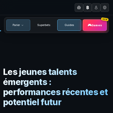
฿
NEW
Games
Parier
Superbets
Guides
Les jeunes talents
émergents :
performances récentes et
potentiel futur