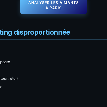
ANALYSER LES AIMANTS
À PARIS
tting disproportionnée
 poste
eur, etc.)
ée