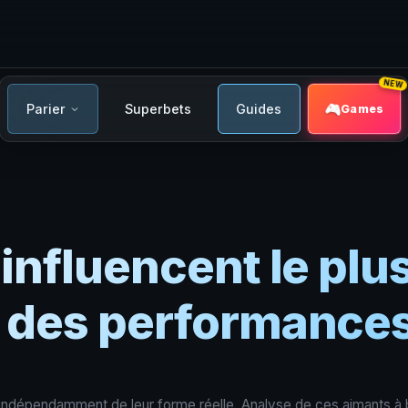
NEW
Parier
Superbets
Guides
Games
 influencent le plu
 des performances
 indépendamment de leur forme réelle. Analyse de ces aimants à be