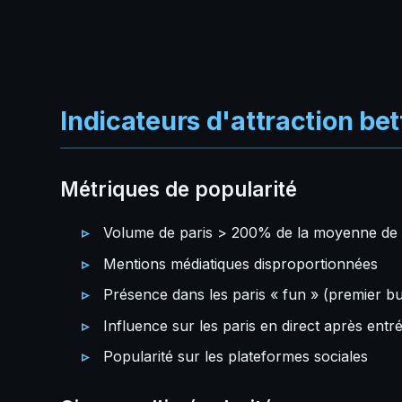
Indicateurs d'attraction be
Métriques de popularité
Volume de paris > 200% de la moyenne de
Mentions médiatiques disproportionnées
Présence dans les paris « fun » (premier but
Influence sur les paris en direct après entr
Popularité sur les plateformes sociales