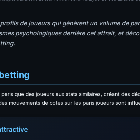
s profils de joueurs qui génèrent un volume de par
mes psychologiques derrière cet attrait, et déc
tting.
betting
ris que des joueurs aux stats similaires, créant des décal
s mouvements de cotes sur les paris joueurs sont influe
attractive