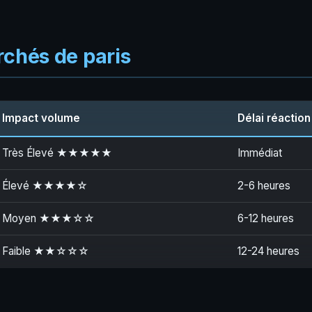
rchés de paris
Impact volume
Délai réaction
Très Élevé ★★★★★
Immédiat
Élevé ★★★★☆
2-6 heures
Moyen ★★★☆☆
6-12 heures
Faible ★★☆☆☆
12-24 heures