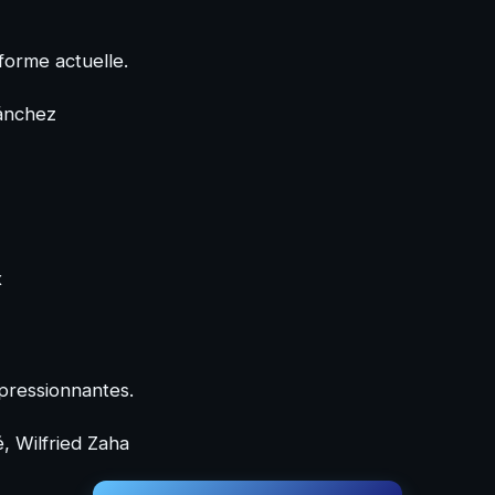
forme actuelle.
Sánchez
x
pressionnantes.
 Wilfried Zaha