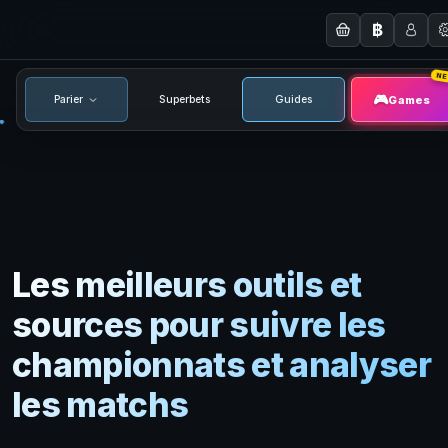
฿
N
Games
Parier
Superbets
Guides
Les meilleurs outils et
sources pour suivre les
championnats et analyser
les matchs