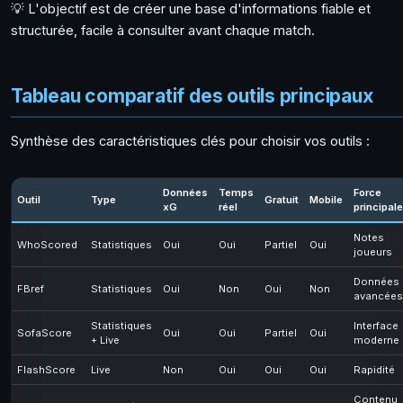
💡 L'objectif est de créer une base d'informations fiable et
structurée, facile à consulter avant chaque match.
Tableau comparatif des outils principaux
Synthèse des caractéristiques clés pour choisir vos outils :
Données
Temps
Force
Outil
Type
Gratuit
Mobile
xG
réel
principale
Notes
WhoScored
Statistiques
Oui
Oui
Partiel
Oui
joueurs
Données
FBref
Statistiques
Oui
Non
Oui
Non
avancées
Statistiques
Interface
SofaScore
Oui
Oui
Partiel
Oui
+ Live
moderne
FlashScore
Live
Non
Oui
Oui
Oui
Rapidité
Contenu