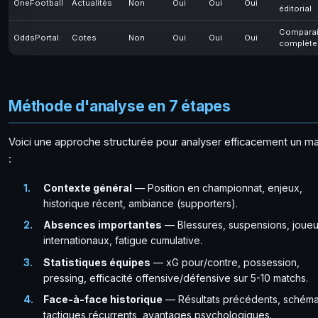
OneFootball
Actualités
Non
Oui
Oui
Oui
éditorial
Compara
OddsPortal
Cotes
Non
Oui
Oui
Oui
complète
Méthode d'analyse en 7 étapes
Voici une approche structurée pour analyser efficacement un m
:
Contexte général
— Position en championnat, enjeux,
historique récent, ambiance (supporters).
Absences importantes
— Blessures, suspensions, joueu
internationaux, fatigue cumulative.
Statistiques équipes
— xG pour/contre, possession,
pressing, efficacité offensive/défensive sur 5-10 matchs.
Face-à-face historique
— Résultats précédents, schém
tactiques récurrents, avantages psychologiques.