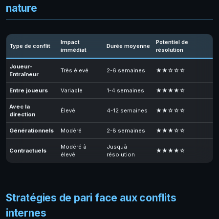
nature
Impact
Potentiel de
Type de conflit
Durée moyenne
immédiat
résolution
Joueur-
Très élevé
2-6 semaines
★★☆☆☆
Entraîneur
Entre joueurs
Variable
1-4 semaines
★★★★☆
Avec la
Élevé
4-12 semaines
★★☆☆☆
direction
Générationnels
Modéré
2-8 semaines
★★★☆☆
Modéré à
Jusquà
Contractuels
★★★★☆
élevé
résolution
Stratégies de pari face aux conflits
internes