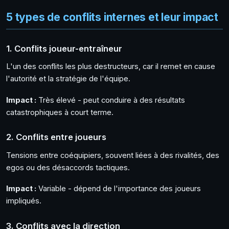
5 types de conflits internes et leur impact
1. Conflits joueur-entraîneur
L'un des conflits les plus destructeurs, car il remet en cause
l'autorité et la stratégie de l'équipe.
Impact :
Très élevé - peut conduire à des résultats
catastrophiques à court terme.
2. Conflits entre joueurs
Tensions entre coéquipiers, souvent liées à des rivalités, des
egos ou des désaccords tactiques.
Impact :
Variable - dépend de l'importance des joueurs
impliqués.
3. Conflits avec la direction