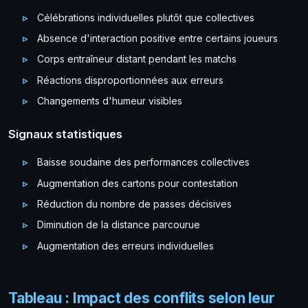
Célébrations individuelles plutôt que collectives
Absence d'interaction positive entre certains joueurs
Corps entraîneur distant pendant les matchs
Réactions disproportionnées aux erreurs
Changements d'humeur visibles
Signaux statistiques
Baisse soudaine des performances collectives
Augmentation des cartons pour contestation
Réduction du nombre de passes décisives
Diminution de la distance parcourue
Augmentation des erreurs individuelles
Tableau : Impact des conflits selon leur