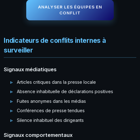
ANALYSER LES ÉQUIPES EN
CONFLIT
Indicateurs de conflits internes à
surveiller
Signaux médiatiques
Articles critiques dans la presse locale
Absence inhabituelle de déclarations positives
Fuites anonymes dans les médias
Conférences de presse tendues
Silence inhabituel des dirigeants
Signaux comportementaux