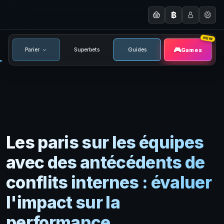
฿
NEW
Games
Parier
Superbets
Guides
Les paris sur les équipes
avec des antécédents de
conflits internes : évaluer
l'impact sur la
performance