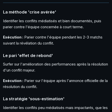
La méthode 'crise avérée'
Identifier les conflits médiatisés et bien documentés, puis
parier contre l'équipe concernée à court terme.
Exécution :
Parier contre l'équipe pendant les 2-3 matchs
suivant la révélation du conflit.
Le pari 'effet de rebond'
Surfer sur l'amélioration des performances après la résolution
d'un conflit majeur.
Exécution :
Parier sur l'équipe après l'annonce officielle de la
résolution du conflit.
La stratégie 'sous-estimation'
Identifier les conflits peu médiatisés mais impactants, que les