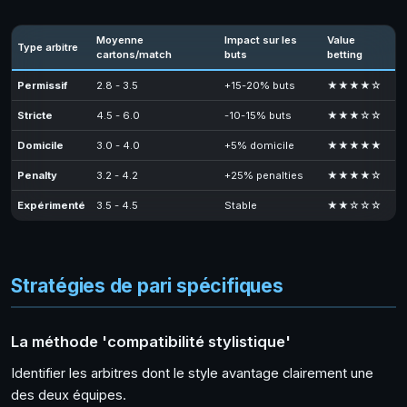
Moyenne
Impact sur les
Value
Type arbitre
cartons/match
buts
betting
Permissif
2.8 - 3.5
+15-20% buts
★★★★☆
Stricte
4.5 - 6.0
-10-15% buts
★★★☆☆
Domicile
3.0 - 4.0
+5% domicile
★★★★★
Penalty
3.2 - 4.2
+25% penalties
★★★★☆
Expérimenté
3.5 - 4.5
Stable
★★☆☆☆
Stratégies de pari spécifiques
La méthode 'compatibilité stylistique'
Identifier les arbitres dont le style avantage clairement une
des deux équipes.