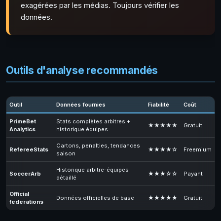
exagérées par les médias. Toujours vérifier les
données.
Outils d'analyse recommandés
Outil
Données fournies
Fiabilité
Coût
PrimeBet
Stats complètes arbitres +
★★★★★
Gratuit
Analytics
historique équipes
Cartons, penalties, tendances
RefereeStats
★★★★☆
Freemium
saison
Historique arbitre-équipes
SoccerArb
★★★☆☆
Payant
détaillé
Official
Données officielles de base
★★★★★
Gratuit
federations