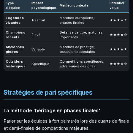
Type
Impact
Potentiel
Meilleur contexte
d'équipe
psychologique
value
Légendes
Matches européens,
Très fort
★★★☆☆
vivantes
phases finales
Champions
Défense de titre, matches
Élevé
★★★★☆
récents
importants
Anciennes
Matches de prestige,
Variable
★★★★★
gloires
occasions spéciales
Outsiders
Compétitions spécifiques,
Spécifique
★★★☆☆
historiques
adversaires désignés
Stratégies de pari spécifiques
La méthode 'héritage en phases finales'
Parier sur les équipes à fort palmarès lors des quarts de finale
et demi-finales de compétitions majeures.