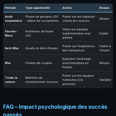
Période
Type opportunité
Action
Risque
Août-
Phase de groupes LDC
Parier sur les habitués
Moyen
Septembre
- début de compétition
contre les novices
Value sur équipes
Février-
Huitièmes de finale
expérimentées mal
Faible
Mars
LDC
parties
Parier sur l'expérience
Faible à
Avril-Mai
Quarts et demi-finales
des vainqueurs
moyen
Exploiter l'avantage
Mai
Finales de coupes
psychologique en
Moyen
finales
Parier sur les équipes
Toute la
Matches de
habituées à la
Variable
saison
championnat cruciaux
pression
FAQ – Impact psychologique des succès
passés