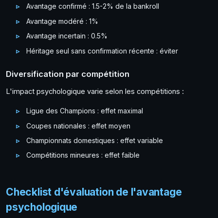
Avantage confirmé : 1.5-2% de la bankroll
Avantage modéré : 1%
Avantage incertain : 0.5%
Héritage seul sans confirmation récente : éviter
Diversification par compétition
L'impact psychologique varie selon les compétitions :
Ligue des Champions : effet maximal
Coupes nationales : effet moyen
Championnats domestiques : effet variable
Compétitions mineures : effet faible
Checklist d'évaluation de l'avantage
psychologique