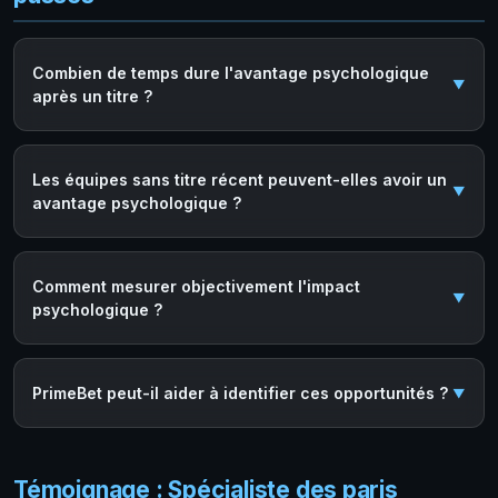
Combien de temps dure l'avantage psychologique
après un titre ?
Les équipes sans titre récent peuvent-elles avoir un
avantage psychologique ?
Comment mesurer objectivement l'impact
psychologique ?
PrimeBet peut-il aider à identifier ces opportunités ?
Témoignage : Spécialiste des paris