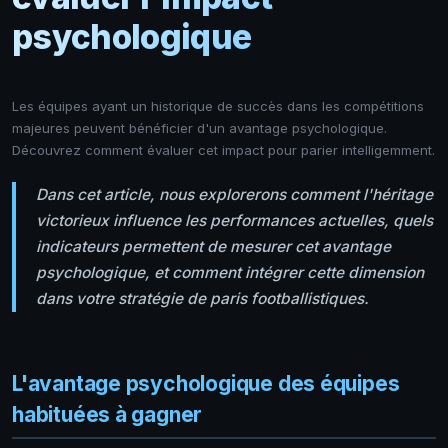
psychologique
Les équipes ayant un historique de succès dans les compétitions
majeures peuvent bénéficier d'un avantage psychologique.
Découvrez comment évaluer cet impact pour parier intelligemment.
Dans cet article, nous explorerons comment l'héritage
victorieux influence les performances actuelles, quels
indicateurs permettent de mesurer cet avantage
psychologique, et comment intégrer cette dimension
dans votre stratégie de paris footballistiques.
L'avantage psychologique des équipes
habituées à gagner