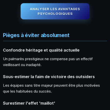
ANALYSER LES AVANTAGES
PSYCHOLOGIQUES
Pièges à éviter absolument
Confondre héritage et qualité actuelle
Un palmarès prestigieux ne compense pas un effectif
vieillissant ou inadapté.
Sous-estimer la faim de victoire des outsiders
Les équipes sans titre majeur peuvent être plus motivées
que les habituées du succès.
Surestimer l'effet 'maillot'