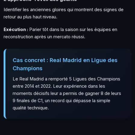
Identifier les anciennes gloires qui montrent des signes de
retour au plus haut niveau.
Exécution :
Parier tôt dans la saison sur les équipes en
reconstruction après un mercato réussi.
Cas concret : Real Madrid en Ligue des
Champions
Le Real Madrid a remporté 5 Ligues des Champions
entre 2014 et 2022. Leur expérience dans les
moments décisifs leur a permis de gagner 8 de leurs
9 finales de C1, un record qui dépasse la simple
qualité technique.