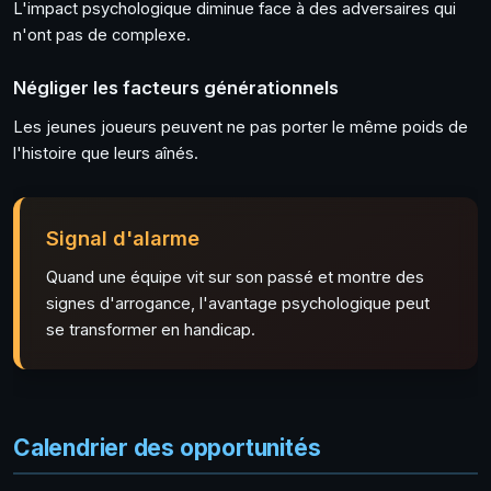
L'impact psychologique diminue face à des adversaires qui
n'ont pas de complexe.
Négliger les facteurs générationnels
Les jeunes joueurs peuvent ne pas porter le même poids de
l'histoire que leurs aînés.
Signal d'alarme
Quand une équipe vit sur son passé et montre des
signes d'arrogance, l'avantage psychologique peut
se transformer en handicap.
Calendrier des opportunités