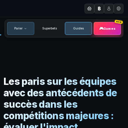
฿
NEW
Games
Parier
Superbets
Guides
Les paris sur les équipes
avec des antécédents de
succès dans les
compétitions majeures :
évaluer l'impact