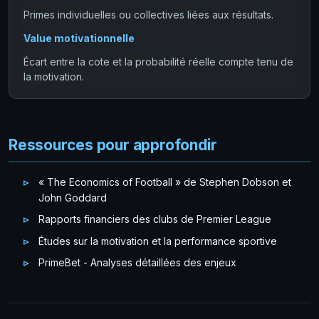
Primes individuelles ou collectives liées aux résultats.
Value motivationnelle
Écart entre la cote et la probabilité réelle compte tenu de
la motivation.
Ressources pour approfondir
« The Economics of Football » de Stephen Dobson et
John Goddard
Rapports financiers des clubs de Premier League
Études sur la motivation et la performance sportive
PrimeBet - Analyses détaillées des enjeux