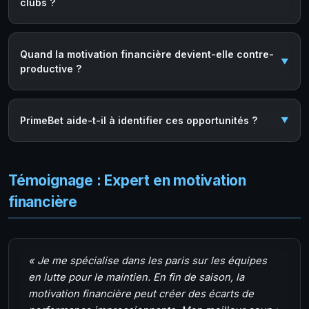
clubs ?
Quand la motivation financière devient-elle contre-
productive ?
PrimeBet aide-t-il à identifier ces opportunités ?
Témoignage : Expert en motivation
financière
« Je me spécialise dans les paris sur les équipes
en lutte pour le maintien. En fin de saison, la
motivation financière peut créer des écarts de