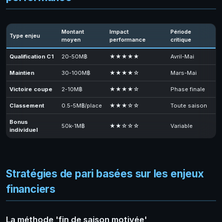
Montant
Impact
Période
Type enjeu
moyen
performance
critique
Qualification C1
20-50M฿
★★★★★
Avril-Mai
Maintien
30-100M฿
★★★★☆
Mars-Mai
Victoire coupe
2-10M฿
★★★★☆
Phase finale
Classement
0.5-5M฿/place
★★★☆☆
Toute saison
Bonus
50k-1M฿
★★☆☆☆
Variable
individuel
Stratégies de pari basées sur les enjeux
financiers
La méthode 'fin de saison motivée'