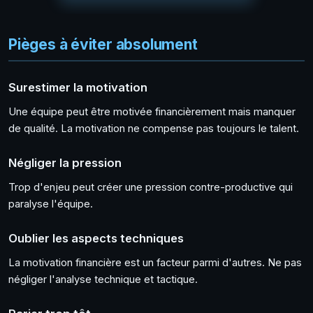
Pièges à éviter absolument
Surestimer la motivation
Une équipe peut être motivée financièrement mais manquer
de qualité. La motivation ne compense pas toujours le talent.
Négliger la pression
Trop d'enjeu peut créer une pression contre-productive qui
paralyse l'équipe.
Oublier les aspects techniques
La motivation financière est un facteur parmi d'autres. Ne pas
négliger l'analyse technique et tactique.