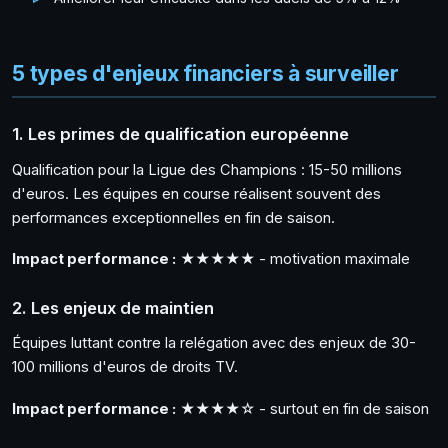
5 types d'enjeux financiers à surveiller
1. Les primes de qualification européenne
Qualification pour la Ligue des Champions : 15-50 millions
d'euros. Les équipes en course réalisent souvent des
performances exceptionnelles en fin de saison.
Impact performance :
★★★★★ - motivation maximale
2. Les enjeux de maintien
Équipes luttant contre la relégation avec des enjeux de 30-
100 millions d'euros de droits TV.
Impact performance :
★★★★☆ - surtout en fin de saison