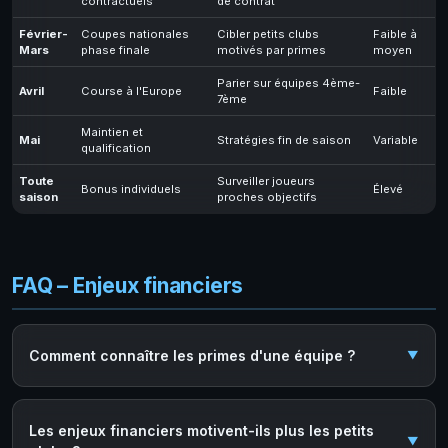
contractuels
de contrat
Février-
Coupes nationales
Cibler petits clubs
Faible à
Mars
phase finale
motivés par primes
moyen
Parier sur équipes 4ème-
Avril
Course à l'Europe
Faible
7ème
Maintien et
Mai
Stratégies fin de saison
Variable
qualification
Toute
Surveiller joueurs
Bonus individuels
Élevé
saison
proches objectifs
FAQ – Enjeux financiers
Comment connaître les primes d'une équipe ?
Les enjeux financiers motivent-ils plus les petits