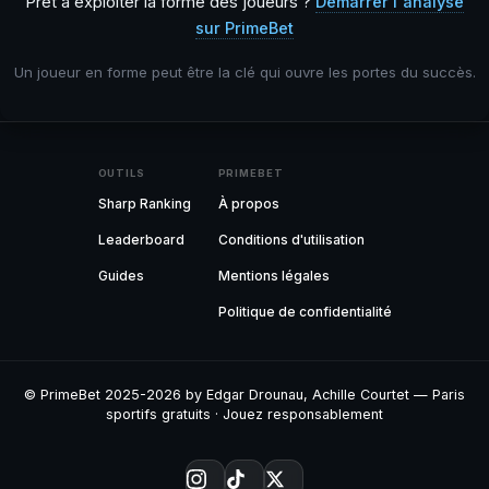
Prêt à exploiter la forme des joueurs ?
Démarrer l'analyse
sur PrimeBet
Un joueur en forme peut être la clé qui ouvre les portes du succès.
OUTILS
PRIMEBET
Sharp Ranking
À propos
Leaderboard
Conditions d'utilisation
Guides
Mentions légales
Politique de confidentialité
© PrimeBet 2025-2026 by Edgar Drounau, Achille Courtet — Paris
sportifs gratuits · Jouez responsablement