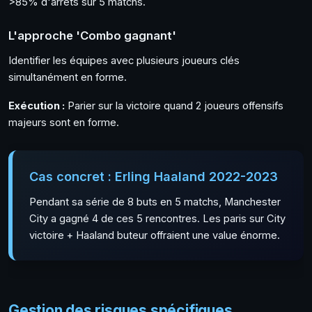
>85% d'arrêts sur 5 matchs.
L'approche 'Combo gagnant'
Identifier les équipes avec plusieurs joueurs clés
simultanément en forme.
Exécution :
Parier sur la victoire quand 2 joueurs offensifs
majeurs sont en forme.
Cas concret : Erling Haaland 2022-2023
Pendant sa série de 8 buts en 5 matchs, Manchester
City a gagné 4 de ces 5 rencontres. Les paris sur City
victoire + Haaland buteur offraient une value énorme.
Gestion des risques spécifiques