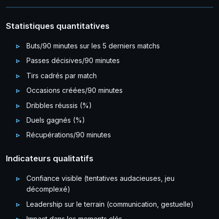
Statistiques quantitatives
Buts/90 minutes sur les 5 derniers matchs
Passes décisives/90 minutes
Tirs cadrés par match
Occasions créées/90 minutes
Dribbles réussis (%)
Duels gagnés (%)
Récupérations/90 minutes
Indicateurs qualitatifs
Confiance visible (tentatives audacieuses, jeu
décomplexé)
Leadership sur le terrain (communication, gestuelle)
Impact dans les moments clés