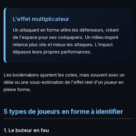
L'effet multiplicateur
Un attaquant en forme attire les défenseurs, créant
de l'espace pour ses coéquipiers. Un milieu inspiré
relance plus vite et mieux les attaques. L'impact
dépasse leurs propres performances.
Les bookmakers ajustent les cotes, mais souvent avec un
délai ou une sous-estimation de l'effet réel d'un joueur en
pleine forme.
5 types de joueurs en forme à identifier
1. Le buteur en feu