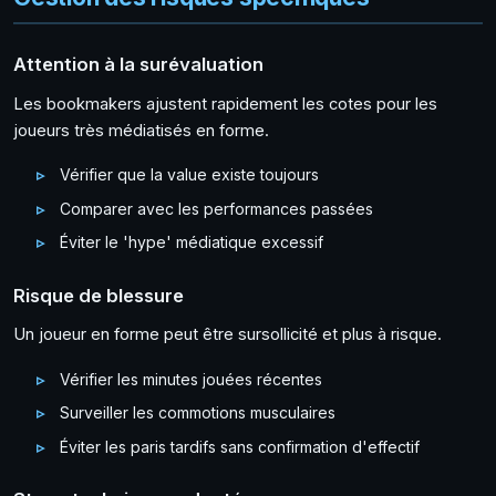
Attention à la surévaluation
Les bookmakers ajustent rapidement les cotes pour les
joueurs très médiatisés en forme.
Vérifier que la value existe toujours
Comparer avec les performances passées
Éviter le 'hype' médiatique excessif
Risque de blessure
Un joueur en forme peut être sursollicité et plus à risque.
Vérifier les minutes jouées récentes
Surveiller les commotions musculaires
Éviter les paris tardifs sans confirmation d'effectif