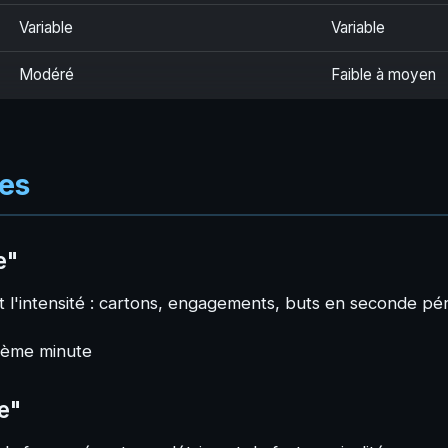
Variable
Variable
Modéré
Faible à moyen
ues
e"
ant l'intensité : cartons, engagements, buts en seconde pé
75ème minute
e"