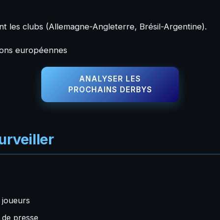
ent les clubs (Allemagne-Angleterre, Brésil-Argentine).
ions européennes
ANALYSER LES
PROCHAINS DERBYS
urveiller
t joueurs
 de presse