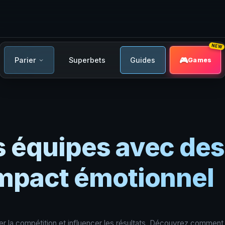
NEW
Parier
Superbets
Guides
Games
s équipes avec des 
'impact émotionnel
fier la compétition et influencer les résultats. Découvrez commen