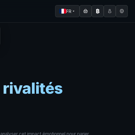
฿
FR
rivalités
t analyser cet impact émotionnel pour parier