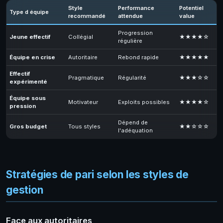
Style
Performance
Potentiel
Type d équipe
recommandé
attendue
value
Progression
Jeune effectif
Collégial
★★★★☆
régulière
Équipe en crise
Autoritaire
Rebond rapide
★★★★★
Effectif
Pragmatique
Régularité
★★★☆☆
expérimenté
Équipe sous
Motivateur
Exploits possibles
★★★★☆
pression
Dépend de
Gros budget
Tous styles
★★☆☆☆
l'adéquation
Stratégies de pari selon les styles de
gestion
Face aux autoritaires