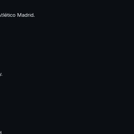
Atlético Madrid.
y.
d.