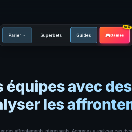
NEW
Parier
Superbets
Guides
Games
es équipes avec des
alyser les affront
éer des affrontements intéressants. Apprenez à analyser ces dyna