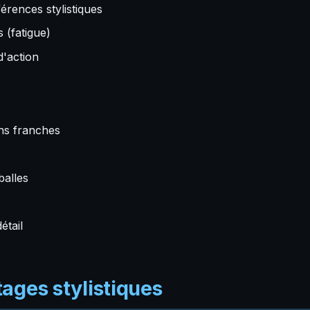
érences stylistiques
 (fatigue)
d'action
ns franches
balles
étail
ages stylistiques