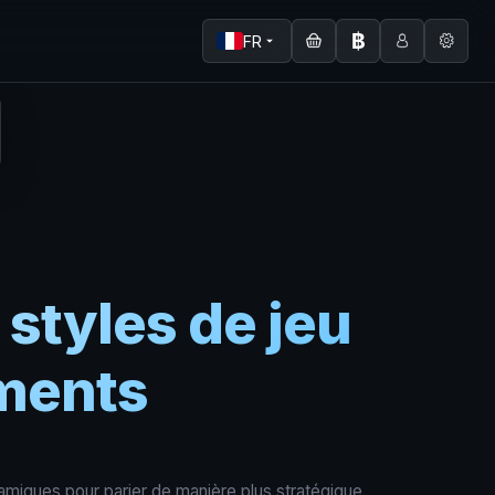
฿
FR
 styles de jeu
ements
miques pour parier de manière plus stratégique.