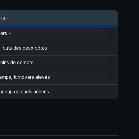
ris
ners +
s, buts des deux côtés
moins de corners
temps, turnovers élevés
aucoup de duels aériens