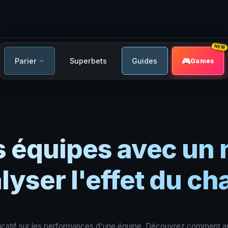
NEW
Parier
Superbets
Guides
Games
es équipes avec un
alyser l'effet du 
icatif sur les performances d'une équipe. Découvrez comment ana