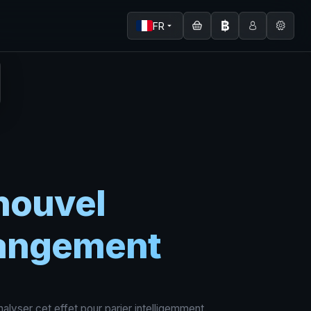
฿
FR
 nouvel
changement
lyser cet effet pour parier intelligemment.