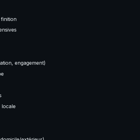
finition
fensives
ation, engagement)
pe
s
 locale
s
 domicile/extérieur)