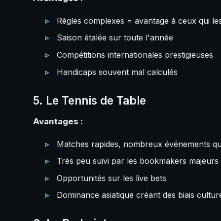
Règles complexes = avantage à ceux qui les
Saison étalée sur toute l'année
Compétitions internationales prestigieuses
Handicaps souvent mal calculés
5. Le Tennis de Table
Avantages :
Matches rapides, nombreux événements qu
Très peu suivi par les bookmakers majeurs
Opportunités sur les live bets
Dominance asiatique créant des biais cultur