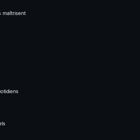
 maîtrisent
otidiens
els