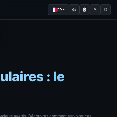
฿
FR
laires : le
 parieurs avertis. Découvrez comment exploiter ces