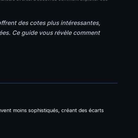
ffrent des cotes plus intéressantes,
gées. Ce guide vous révèle comment
vent moins sophistiqués, créant des écarts