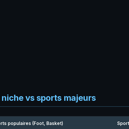
 niche vs sports majeurs
rts populaires (Foot, Basket)
Sport