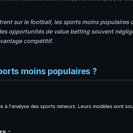
nt sur le football, les sports moins populaires o
des opportunités de value betting souvent négli
vantage compétitif.
ports moins populaires ?
à l'analyse des sports mineurs. Leurs modèles sont sou
rs :