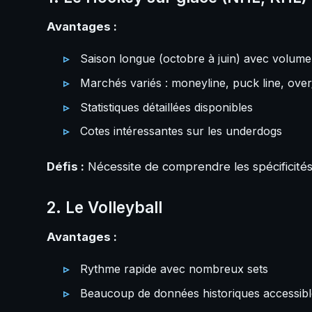
Avantages :
Saison longue (octobre à juin) avec volume
Marchés variés : moneyline, puck line, ove
Statistiques détaillées disponibles
Cotes intéressantes sur les underdogs
Défis :
Nécessite de comprendre les spécificité
2. Le Volleyball
Avantages :
Rythme rapide avec nombreux sets
Beaucoup de données historiques accessibl