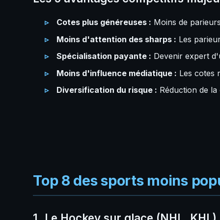
Cotes plus généreuses :
Moins de parieurs
Moins d'attention des sharps :
Les parieur
Spécialisation payante :
Devenir expert d'u
Moins d'influence médiatique :
Les cotes r
Diversification du risque :
Réduction de la 
Top 8 des sports moins popu
1. Le Hockey sur glace (NHL, KHL)