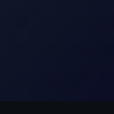
OUTILS
PRIMEBET